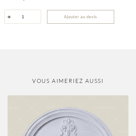
quantité
Ajouter au devis
de
Rosace
couronne
ROS-
9303
VOUS AIMERIEZ AUSSI