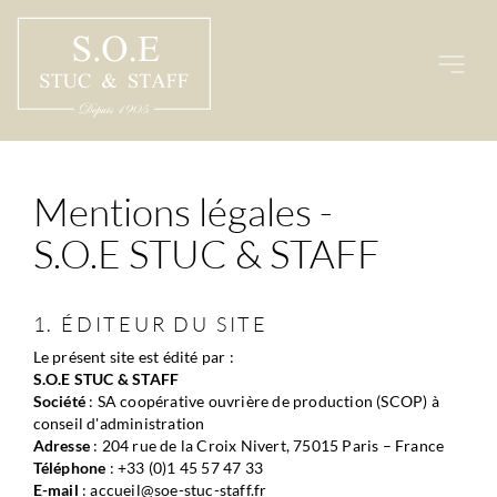
Passer
au
contenu
Mentions légales - 
S.O.E STUC & STAFF
1. ÉDITEUR DU SITE
Le présent site est édité par :
S.O.E STUC & STAFF
Société
 : SA coopérative ouvrière de production (SCOP) à 
conseil d'administration
Adresse
 : 204 rue de la Croix Nivert, 75015 Paris – France
Téléphone
 : +33 (0)1 45 57 47 33
E-mail 
: accueil@soe-stuc-staff.fr