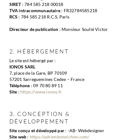
SIRET
 : 784 585 218 00018
TVA intracommunautaire
 : FR32784585218
RCS
 : 784 585 218 R.C.S. Paris
Directeur de publication
 : Monsieur Soulié Victor
2. HÉBERGEMENT
Le site est hébergé par :
IONOS SARL
7, place de la Gare, BP 70109
57201 Sarreguemines Cedex – France
Téléphone 
: 09 70 80 89 11
Site
 : 
https://www.ionos.fr
3. CONCEPTION & 
DÉVELOPPEMENT
Site conçu et développé par 
: -AB- Webdesigner
Site web 
: 
https://adrienbonnichon.com/