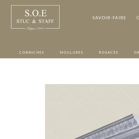
Passer
au
contenu
SAVOIR-FAIRE
CORNICHES
MOULURES
ROSACES
OR