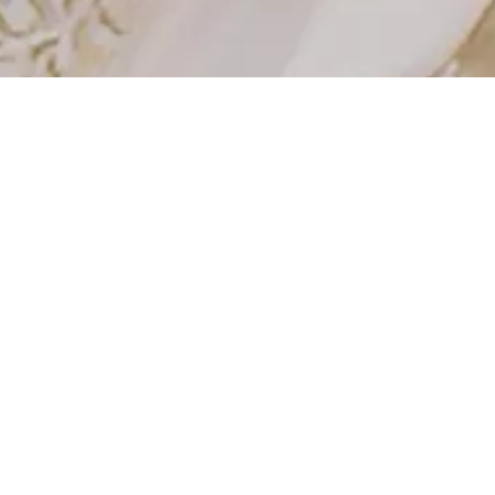
ACCOMPAGNEMENT 
COMPLET
De l'étude personnalisée à la fabrication artisanale et à la pose 
sur site, nos équipes vous conseillent à chaque étape. 
Que votre projet soit en rénovation ou en neuf, de style 
classique ou contemporain, nous vous apportons des solutions 